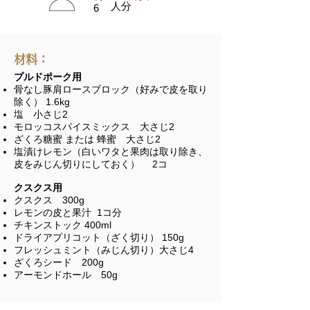
​人分
6
材料：
プルドポーク用
骨なし豚肩ロースブロック（好みで皮を取り
除く） 1.6kg
塩 小さじ2
モロッコスパイスミックス 大さじ2
ざくろ糖蜜 または 蜂蜜 大さじ2
塩漬けレモン（白いワタと果肉は取り除き、
皮をみじん切りにしておく） 2コ
クスクス用
クスクス 300g
レモンの皮と果汁 1コ分
チキンストック 400ml
ドライアプリコット（ざく切り） 150g
フレッシュミント（みじん切り）大さじ4
ざくろシード 200g
アーモンドホール 50g