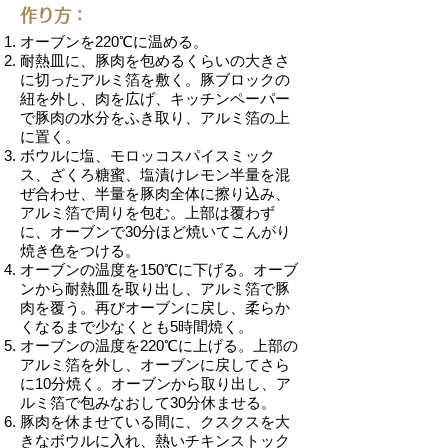
作り方：
オーブンを220℃に温める。
耐熱皿に、豚肉を包めるくらいの大きさ
に切ったアルミ箔を敷く。豚ブロックの
紐を外し、肉を広げ、キッチンペーパー
で豚肉の水分をふき取り、アルミ箔の上
に置く。
ボウルに塩、モロッコスパイスミック
ス、ざくろ糖蜜、塩漬けレモン半量を混
ぜ合わせ、半量を豚肉全体に擦り込み、
アルミ箔で周りを包む。上部は覆わず
に、オーブンで30分ほど焼いてこんがり
焼き色をつける。
オーブンの温度を150℃に下げる。オーブ
ンから耐熱皿を取り出し、アルミ箔で豚
肉を覆う。再びオーブンに戻し、柔らか
くなるまで少なくとも5時間焼く。
オーブンの温度を220℃に上げる。上部の
アルミ箔を外し、オーブンに戻してさら
に10分焼く。オーブンから取り出し、ア
ルミ箔で包みなおして30分休ませる。
豚肉を休ませている間に、クスクスを大
きなボウルに入れ、熱いチキンストック