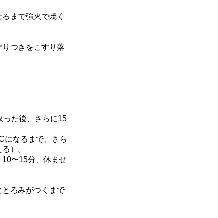
なるまで強火で焼く
びりつきをこすり落
った後、さらに15
°Cになるまで、さら
える）。
0〜15分、休ませ
なとろみがつくまで