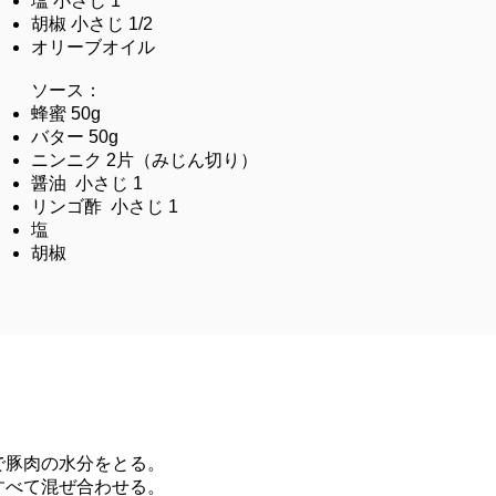
塩 小さじ 1
胡椒 小さじ 1/2
オリーブオイル
ソース：
蜂蜜 50g
バター 50g
ニンニク 2片（みじん切り）
醤油 小さじ 1
リンゴ酢 小さじ 1
塩
胡椒
で豚肉の水分をとる。
すべて混ぜ合わせる。