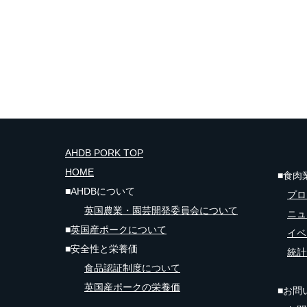
AHDB PORK TOP
HOME
■食肉
■AHDBについて
​
プロ
英国農業・園芸開発委員会について
ニュ
■
英国産ポークについて
イベ
■安全性と栄養価
統計
食品認証制度​について
英国
産ポークの栄養価
■お問