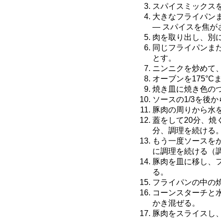
スパイスミックス
大きなフライパン
— スパイスを焦
肉を取り出し、別
同じフライパンま
とす。
ニンニクを炒めて
オーブンを175°
焼き皿に焼き色の
ソースの1/3を後
豚肉の周りから水
蓋をして20分、焼
分、調理を続ける
もう一度ソースをか
に調理を続ける（
豚肉を皿に移し、フ
る。
フライパンの中の
コーンスターチと
かき混ぜる。
豚肉をスライスし