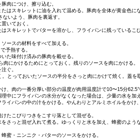
を豚肉につけ、擦り込む。
またはスキレットに油を入れて温める。豚肉を全体が黄金色に
がさないよう、豚肉を裏返す。
に置いておく。
たはスキレットでバターを溶かし、フライパンに残っているこ
、ソースの材料をすべて加える。
Cまで予熱する。
ついた味付け済みの豚肉を載せる。
から肉にかけるためにとっておく。残りのソースを肉にかける。
を注ぐ。
く。とっておいたソースの半分をさっと肉にかけて焼く。蓋を取
。
け、肉の一番分厚い部分の温度が肉用温度計で10〜15分62.5
調理中にフライパンの水分がなくなった場合は、少量の水を加
ライパンの中の汁をかける。やんわりとアルミホイルをかけ、1
焼けたこびりつきをこすり落として混ぜる。
水をさっと混ぜ入れて煮る。ゆっくりと水を加え、蜂蜜のよう
、蜂蜜・ニンニク・バターのソースをかける。