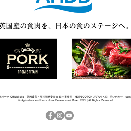
英国産の食肉を、日本の
食のステージへ
産ポーク Official site 英国農業・園芸開発委員会 日本事務局（HOPSCOTCH JAPAN K.K）問い合わせ：
cont
© Agriculture and Horticulture Development Board 2025 | All Rights Reserved