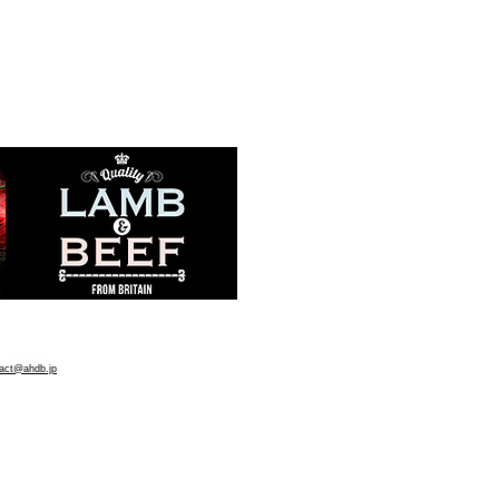
。
act@ahdb.jp